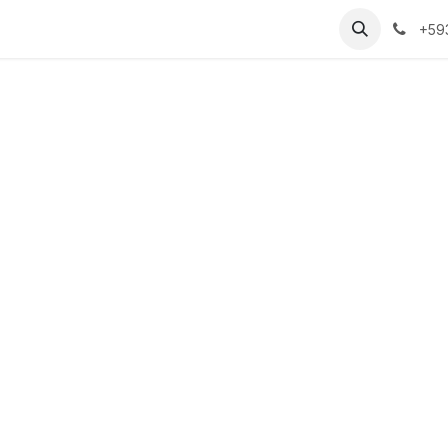
rtal Agencias
+59